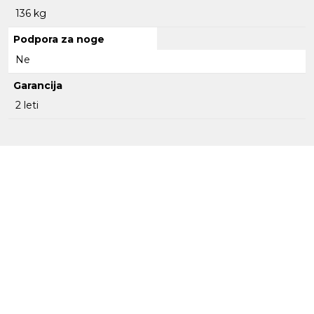
136 kg
Podpora za noge
Ne
Garancija
2 leti