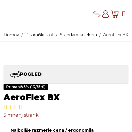
Compare
Cart
Me
Account
Domov
Pisarniški stoli
Standard kolekcija
AeroFlex BX
PRODAJNI PROG
POGLED
Prihraniš 5% (
13,75
€
)
AeroFlex BX
5
mnenj strank
Najboljše razmerje cena / ergonomija