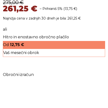
275,00
€
261,25
€
– Prihraniš 5% (
13,75
€
)
Najnižja cena v zadnjih 30 dneh je bila:
261,25
€
ali
Hitro in enostavno obročno plačilo
Od
12,75
€
Vaš mesečni obrok
Obročni izračun