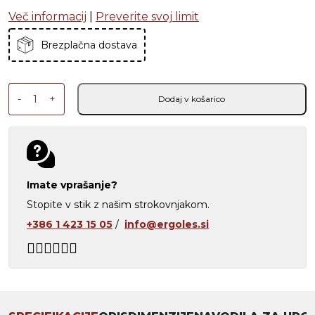
Več informacij
|
Preverite svoj limit
Brezplačna dostava
AeroFlex BX količina
-
+
Dodaj v košarico
Imate vprašanje?
Stopite v stik z našim strokovnjakom.
+386 1 423 15 05
/
info@ergoles.si