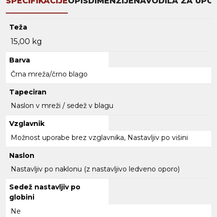
SPECIFIKACIJE
OPIS
DIMENZIJE
NAVODILA ZA UPO
Teža
15,00 kg
Barva
Črna mreža/črno blago
Tapeciran
Naslon v mreži / sedež v blagu
Vzglavnik
Možnost uporabe brez vzglavnika, Nastavljiv po višini
Naslon
Nastavljiv po naklonu (z nastavljivo ledveno oporo)
Sedež nastavljiv po
globini
Ne