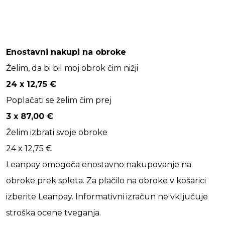
Enostavni nakupi na obroke
Želim, da bi bil moj obrok čim nižji
24 x
12,75
€
Poplačati se želim čim prej
3 x
87,00
€
Želim izbrati svoje obroke
24 x
12,75
€
Leanpay omogoča enostavno nakupovanje na
obroke prek spleta. Za plačilo na obroke v košarici
izberite Leanpay. Informativni izračun ne vključuje
stroška ocene tveganja.