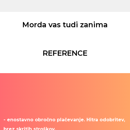
Morda vas tudi zanima
REFERENCE
- enostavno obročno plačevanje. Hitra odobritev,
brez skritih stroškov.