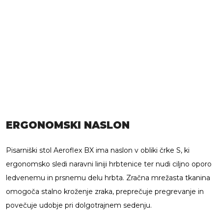
ERGONOMSKI NASLON
Pisarniški stol Aeroflex BX ima naslon v obliki črke S, ki
ergonomsko sledi naravni liniji hrbtenice ter nudi ciljno oporo
ledvenemu in prsnemu delu hrbta. Zračna mrežasta tkanina
omogoča stalno kroženje zraka, preprečuje pregrevanje in
povečuje udobje pri dolgotrajnem sedenju.