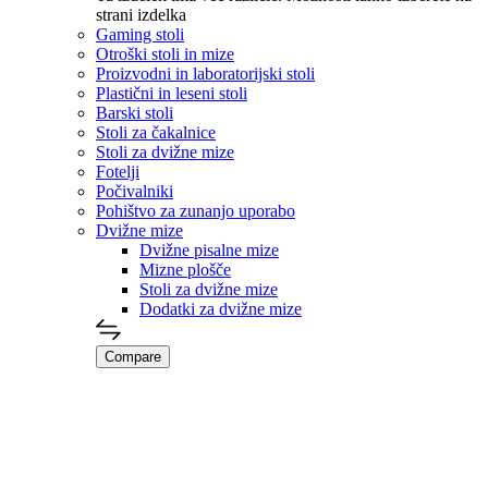
strani izdelka
Gaming stoli
Otroški stoli in mize
Proizvodni in laboratorijski stoli
Plastični in leseni stoli
Barski stoli
Stoli za čakalnice
Stoli za dvižne mize
Fotelji
Počivalniki
Pohištvo za zunanjo uporabo
Dvižne mize
Dvižne pisalne mize
Mizne plošče
Stoli za dvižne mize
Dodatki za dvižne mize
Compare