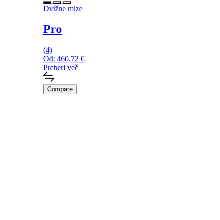
Dvižne mize
Pro
(4)
Od:
460,72
€
Preberi več
Compare