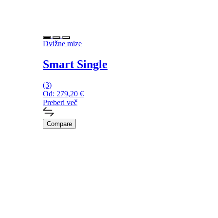
Dvižne mize
Smart Single
(3)
Od:
279,20
€
Preberi več
Compare