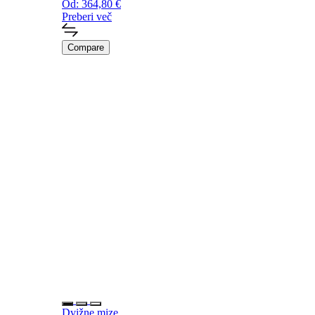
Od:
364,80
€
Preberi več
Compare
Dvižne mize