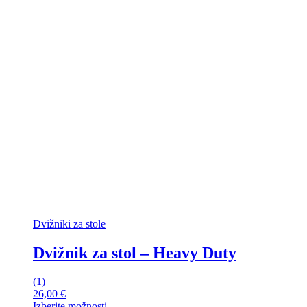
Dvižniki za stole
Dvižnik za stol – Heavy Duty
(1)
26,00
€
Izberite možnosti