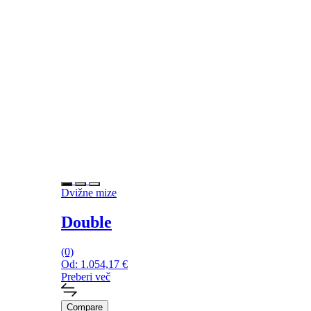
Dvižne mize
Double
(0)
Od:
1.054,17
€
Preberi več
Compare