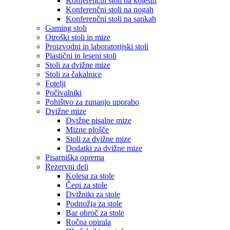
Konferenčni stoli na kolesih
Konferenčni stoli na nogah
Konferenčni stoli na sankah
Gaming stoli
Otroški stoli in mize
Proizvodni in laboratorijski stoli
Plastični in leseni stoli
Stoli za dvižne mize
Stoli za čakalnice
Fotelji
Počivalniki
Pohištvo za zunanjo uporabo
Dvižne mize
Dvižne pisalne mize
Mizne plošče
Stoli za dvižne mize
Dodatki za dvižne mize
Pisarniška oprema
Rezervni deli
Kolesa za stole
Čepi za stole
Dvižniki za stole
Podnožja za stole
Bar obroč za stole
Ročna opirala