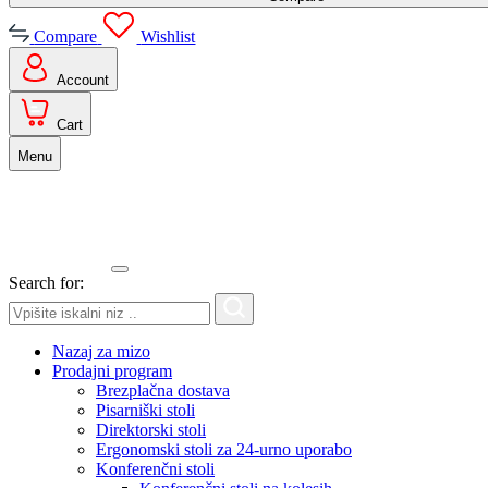
Compare
Wishlist
Account
Cart
Menu
Search for:
Nazaj za mizo
Prodajni program
Brezplačna dostava
Pisarniški stoli
Direktorski stoli
Ergonomski stoli za 24-urno uporabo
Konferenčni stoli