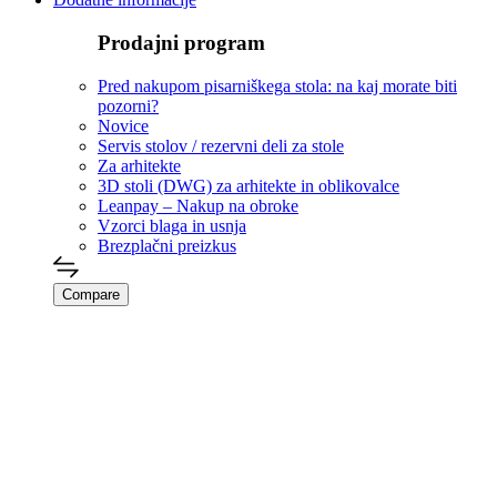
Prodajni program
Pred nakupom pisarniškega stola: na kaj morate biti
pozorni?
Novice
Servis stolov / rezervni deli za stole
Za arhitekte
3D stoli (DWG) za arhitekte in oblikovalce
Leanpay – Nakup na obroke
Vzorci blaga in usnja
Brezplačni preizkus
Compare