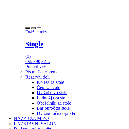
Dvižne mize
Single
(0)
Od:
390,32
€
Preberi več
Pisarniška oprema
Rezervni deli
Kolesa za stole
Čepi za stole
Dvižniki za stole
Podnožja za stole
Obešalniki za stole
Bar obroč za stole
Dvižna ročna opirala
NAZAJ ZA MIZO
RAZSTAVNI SALON
Dodatne informacije