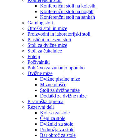
Konferenčni stoli
Konferenčni stoli na kolesih
Konferenčni stoli na nogah
Konferenčni stoli na sankah
Gaming stoli
Otroški stoli in mize
Proizvodni in laboratorijski stoli
Plastični in leseni stoli
Stoli za dvižne mize
Stoli za čakalnice
Fotelji
Počivalniki
Pohištvo za zunanjo uporabo
Dvižne mize
Dvižne pisalne mize
Mizne plošče
Stoli za dvižne mize
Dodatki za dvižne mize
Pisarniška oprema
Rezervni deli
Kolesa za stole
Čepi za stole
Dvižniki za stole
Podnožja za stole
Bar obroč za stole