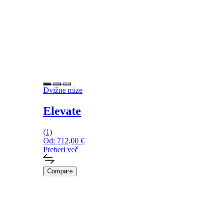
Dvižne mize
Elevate
(1)
Od:
712,00
€
Preberi več
Compare