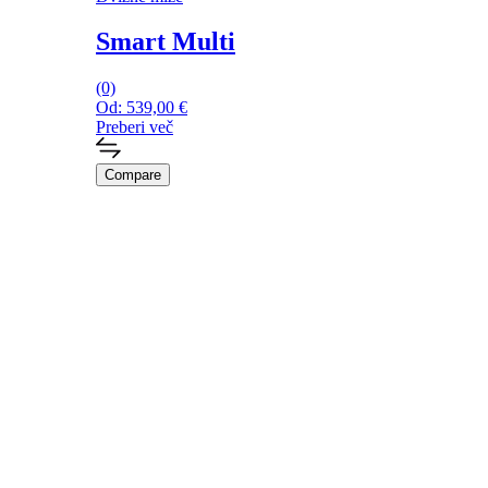
Smart Multi
(0)
Od:
539,00
€
Preberi več
Compare