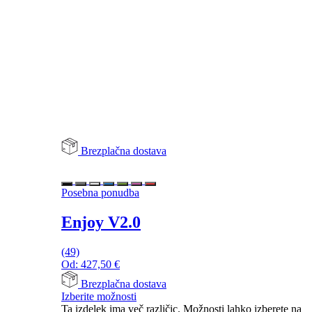
Brezplačna dostava
Posebna ponudba
Enjoy V2.0
(49)
Od:
427,50
€
Brezplačna dostava
Izberite možnosti
Ta izdelek ima več različic. Možnosti lahko izberete na