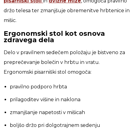
pisarniški stoli
in
dvižne mize
, omogoča pravilno
držo telesa ter zmanjšuje obremenitve hrbtenice in
mišic.
Ergonomski stol kot osnova
zdravega dela
Delo v pravilnem sedečem položaju je bistveno za
preprečevanje bolečin v hrbtu in vratu.
Ergonomski pisarniški stol omogoča:
pravilno podporo hrbta
prilagoditev višine in naklona
zmanjšanje napetosti v mišicah
boljšo držo pri dolgotrajnem sedenju