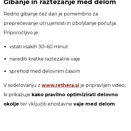
Gibanje in raztezanje med delom
Redno gibanje čez dan je pomembno za
preprečevanje utrujenosti in izboljšanje počutja.
Priporočljivo je:
vstati vsakih 30–60 minut
narediti kratke raztezalne vaje
sprehod med delovnim časom
V sodelovanju z
www.rethera.si
je pripravljen video,
ki prikazuje
kako pravilno optimizirati delovno
okolje
ter vključiti enostavne
vaje med delom
: