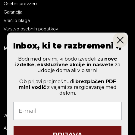
Osebni prevzem
Garancija
Vračilo blaga
Varstvo osebnih podatkov
Inbox, ki te razbremeni :)
Možna plačila
Bodi med prvimi, ki bodo izvedeli za
nove
izdelke, ekskluzivne akcije in nasvete
za
udobje doma ali v pisarni.
Ob prijavi prejmeš tudi
brezplačen PDF
mini vodič
z vajami za razgibavanje med
delom.
e-mail
2026 © ERGOLES d. o. o.
Avtorji:
Webtim
PRIJAVA