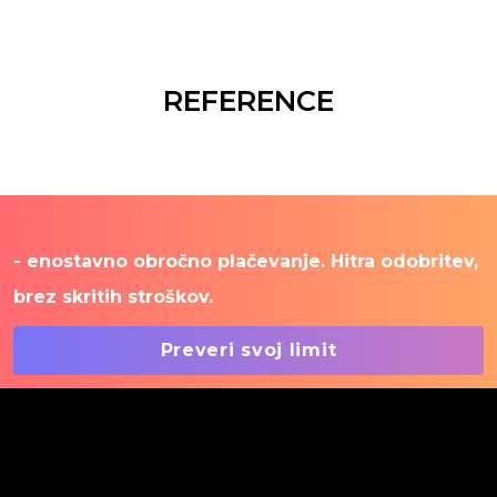
REFERENCE
- enostavno obročno plačevanje. Hitra odobritev,
brez skritih stroškov.
Preveri svoj limit