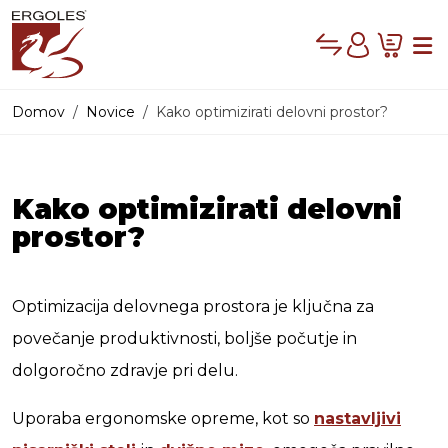
Compare
Cart
Me
Account
Domov
Novice
Kako optimizirati delovni prostor?
PRODAJNI PROG
Kako optimizirati delovni
prostor?
Optimizacija delovnega prostora je ključna za
povečanje produktivnosti, boljše počutje in
dolgoročno zdravje pri delu.
Uporaba ergonomske opreme, kot so
nastavljivi