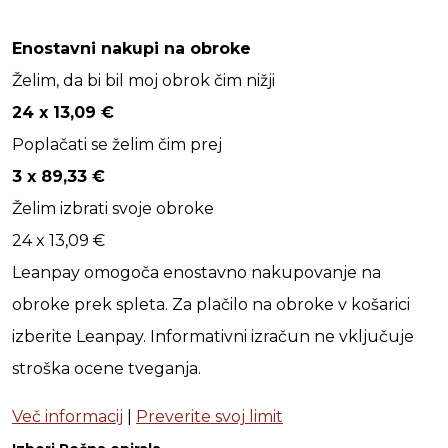
Enostavni nakupi na obroke
Želim, da bi bil moj obrok čim nižji
24 x
13,09
€
Poplačati se želim čim prej
3 x
89,33
€
Želim izbrati svoje obroke
24 x
13,09
€
Leanpay omogoča enostavno nakupovanje na
obroke prek spleta. Za plačilo na obroke v košarici
izberite Leanpay. Informativni izračun ne vključuje
stroška ocene tveganja.
Več informacij
|
Preverite svoj limit