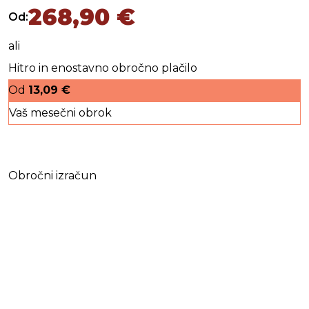
268,90
€
Od:
ali
Hitro in enostavno obročno plačilo
Od
13,09
€
Vaš mesečni obrok
Obročni izračun