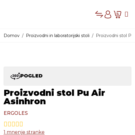
Compare
Cart
Me
Account
Domov
Proizvodni in laboratorijski stoli
Proizvodni stol Pu
PRODAJNI PROG
POGLED
Proizvodni stol Pu Air
Asinhron
ERGOLES
1
mnenje stranke