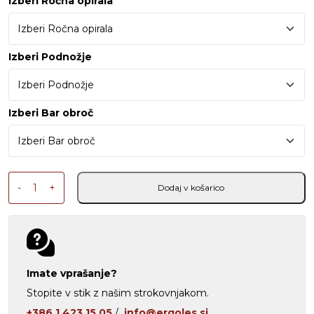
Izberi Ročna opirala
Izberi Podnožje
Izberi Bar obroč
Proizvodni stol Pu Air Asinhron količina
-
+
Dodaj v košarico
Imate vprašanje?
Stopite v stik z našim strokovnjakom.
+386 1 423 15 05
/
info@ergoles.si