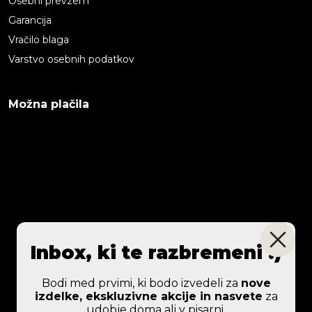
Osebni prevzem
Garancija
Vračilo blaga
Varstvo osebnih podatkov
Možna plačila
Inbox, ki te razbremeni :)
Bodi med prvimi, ki bodo izvedeli za
nove
izdelke, ekskluzivne akcije in nasvete
za
udobje doma ali v pisarni.