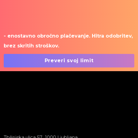
- enostavno obročno plačevanje. Hitra odobritev,
brez skritih stroškov.
Preveri svoj limit
Tbilisijska ulica 57 1000 Ljubljana