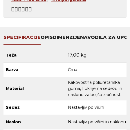
SPECIFIKACIJE
OPIS
DIMENZIJE
NAVODILA ZA UPO
17,00 kg
Teža
Barva
Črna
Kakovostna poliuretanska
Material
guma, Luknje na sedežu in
naslonu za boljšo zračnost
Sedež
Nastavljiv po višini
Naslon
Nastavljiv po višini in naklonu