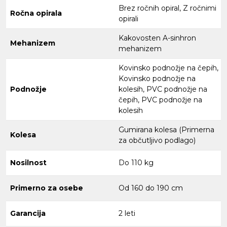
Brez ročnih opiral, Z ročnimi
Ročna opirala
opirali
Kakovosten A-sinhron
Mehanizem
mehanizem
Kovinsko podnožje na čepih,
Kovinsko podnožje na
Podnožje
kolesih, PVC podnožje na
čepih, PVC podnožje na
kolesih
Gumirana kolesa (Primerna
Kolesa
za občutljivo podlago)
Nosilnost
Do 110 kg
Primerno za osebe
Od 160 do 190 cm
Garancija
2 leti