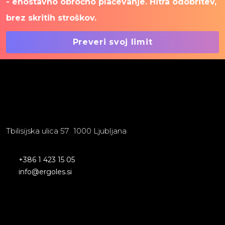
- enostavno obročno plačevanje. Hitra odobritev,
brez skritih stroškov.
Preveri svoj limit
Tbilisijska ulica 57 1000 Ljubljana
+386 1 423 15 05
info@ergoles.si