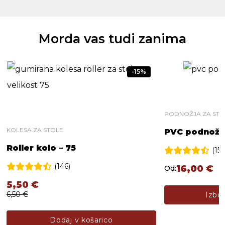
Morda vas tudi zanima
-15%
PODNOŽJA ZA STO
KOLESA ZA STOLE
PVC podnožje
Roller kolo – 75
(15)
(146)
16,00
€
Od:
5,50
€
ahko izberete na strani izdelka
Ta izdelek ima v
6,50
€
Izbe
Dodaj v košarico