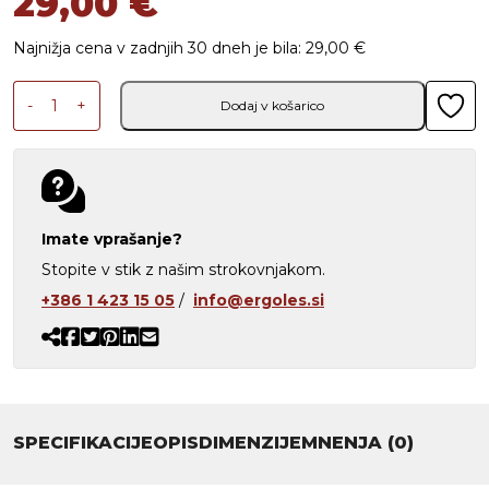
29,00
€
Najnižja cena v zadnjih 30 dneh je bila:
29,00
€
Dvižna ročna opirala 2D - trde blazinice količina
A
-
+
Dodaj v košarico
l
t
e
r
Imate vprašanje?
Stopite v stik z našim strokovnjakom.
n
+386 1 423 15 05
/
info@ergoles.si
a
ti
v
e
SPECIFIKACIJE
OPIS
DIMENZIJE
MNENJA (0)
: