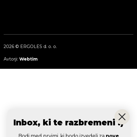
2026 © ERGOLES d. o. o.
Avtorji:
Webtim
Inbox, ki te razbremeni :)
Bodi med prvimi, ki bodo izvedeli za
nove