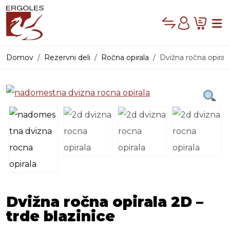
Compare
Cart
Me
Account
Domov
Rezervni deli
Ročna opirala
Dvižna ročna opirala
PRODAJNI PROG
Dvižna ročna opirala 2D –
trde blazinice