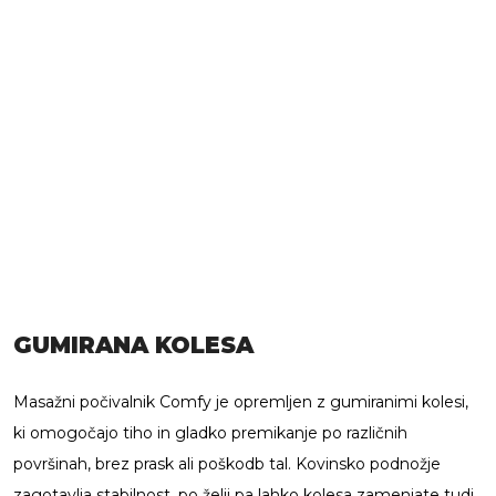
GUMIRANA KOLESA
Masažni počivalnik Comfy je opremljen z gumiranimi kolesi,
ki omogočajo tiho in gladko premikanje po različnih
površinah, brez prask ali poškodb tal. Kovinsko podnožje
zagotavlja stabilnost, po želji pa lahko kolesa zamenjate tudi