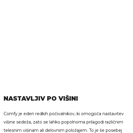
NASTAVLJIV PO VIŠINI
Comfy je eden redkih počivalnikov, ki omogoča nastavitev
višine sedeža, zato se lahko popolnoma prilagodi različnim
telesnim višinam ali delovnim položajem. To je še posebej