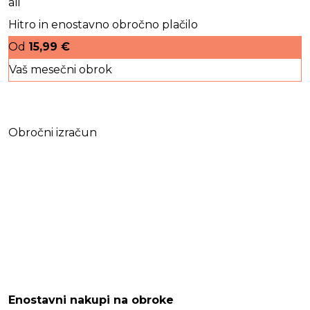
ali
Hitro in enostavno obročno plačilo
Od
15,99
€
Vaš mesečni obrok
Obročni izračun
Enostavni nakupi na obroke