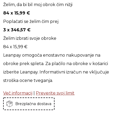
Želim, da bi bil moj obrok čim nižji
84 x
15,99
€
Poplačati se želim čim prej
3 x
346,57
€
Želim izbrati svoje obroke
84 x
15,99
€
Leanpay omogoča enostavno nakupovanje na
obroke prek spleta. Za plačilo na obroke v košarici
izberite Leanpay. Informativni izračun ne vključuje
stroška ocene tveganja.
Več informacij
|
Preverite svoj limit
Brezplačna dostava