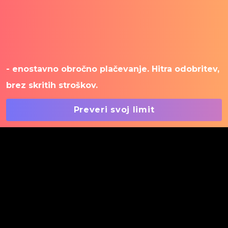
- enostavno obročno plačevanje. Hitra odobritev,
brez skritih stroškov.
Preveri svoj limit