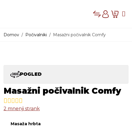
Compare
Cart
Me
Account
Domov
Počivalniki
Masažni počivalnik Comfy
PRODAJNI PROG
POGLED
Masažni počivalnik Comfy
2
mnenji strank
Masaža hrbta