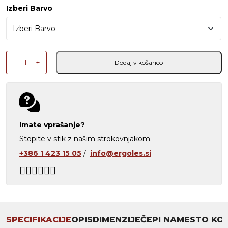
Izberi Barvo
Masažni počivalnik Comfy količina
-
+
Dodaj v košarico
Imate vprašanje?
Stopite v stik z našim strokovnjakom.
+386 1 423 15 05
/
info@ergoles.si
SPECIFIKACIJE
OPIS
DIMENZIJE
ČEPI NAMESTO KO