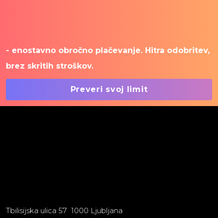
- enostavno obročno plačevanje. Hitra odobritev,
brez skritih stroškov.
Preveri svoj limit
Tbilisijska ulica 57 1000 Ljubljana