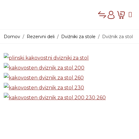
Compare
Cart
Me
Account
Domov
Rezervni deli
Dvižniki za stole
Dvižnik za stol
PRODAJNI PROG