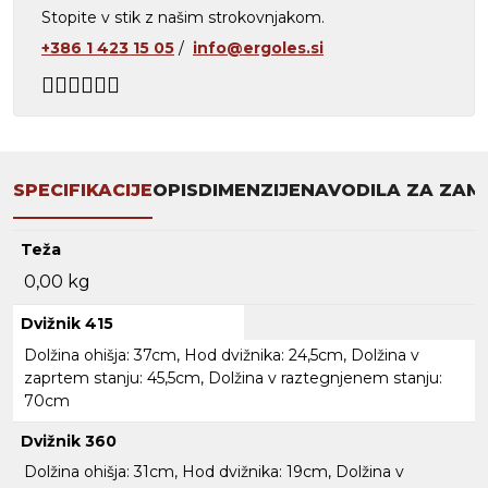
Stopite v stik z našim strokovnjakom.
+386 1 423 15 05
/
info@ergoles.si
SPECIFIKACIJE
OPIS
DIMENZIJE
NAVODILA ZA ZAM
Teža
0,00 kg
Dvižnik 415
Dolžina ohišja: 37cm, Hod dvižnika: 24,5cm, Dolžina v
zaprtem stanju: 45,5cm, Dolžina v raztegnjenem stanju:
70cm
Dvižnik 360
Dolžina ohišja: 31cm, Hod dvižnika: 19cm, Dolžina v