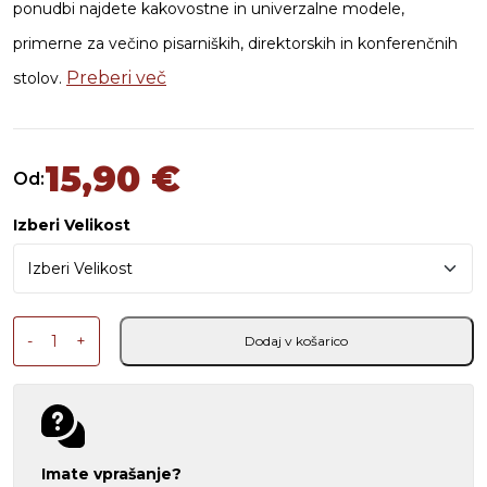
ponudbi najdete kakovostne in univerzalne modele,
primerne za večino pisarniških, direktorskih in konferenčnih
Preberi več
stolov.
15,90
€
Od:
Izberi Velikost
Dvižnik za stol količina
-
+
Dodaj v košarico
Imate vprašanje?