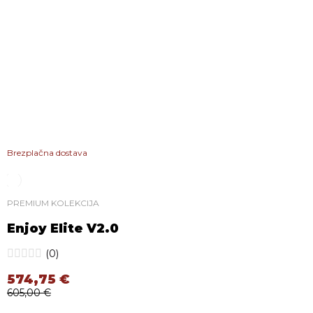
Brezplačna dostava
PREMIUM KOLEKCIJA
Enjoy Elite V2.0
(0)
574,75
€
605,00
€
Izvirna cena je bila: 605,00 €.
Trenutna cena je: 574,75 €.