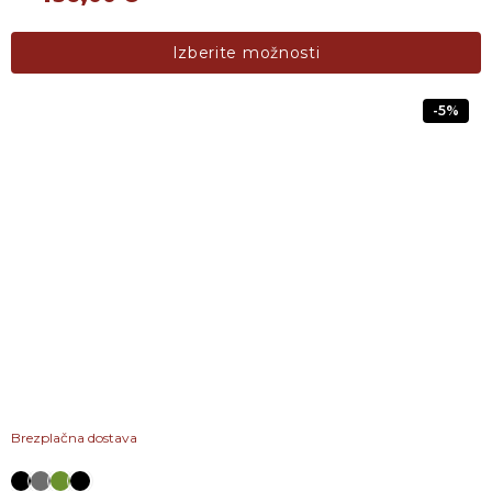
Ta izdelek ima več različic. Možnosti lahko izberete na s
Izberite možnosti
-5%
Brezplačna dostava