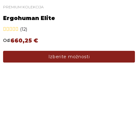
PREMIUM KOLEKCIJA
Ergohuman Elite
(12)
660,25
€
Od:
Ta izdelek ima več različic. Možnosti lahko izberete na s
Izberite možnosti