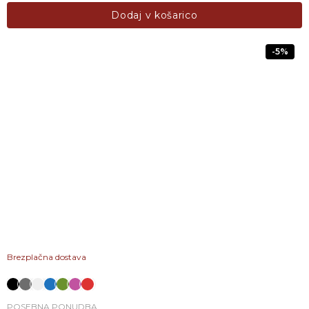
Dodaj v košarico
-5%
Brezplačna dostava
POSEBNA PONUDBA