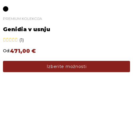
PREMIUM KOLEKCIJA
Genidia v usnju
(1)
471,00
€
Od:
Ta izdelek ima več različic. Možnosti lahko izberete na s
Izberite možnosti