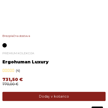
Brezplačna dostava
PREMIUM KOLEKCIJA
Ergohuman Luxury
(4)
731,50
€
770,00
€
Izvirna cena je bila: 770,00 €.
Trenutna cena je: 731,50 €.
Dodaj v košarico