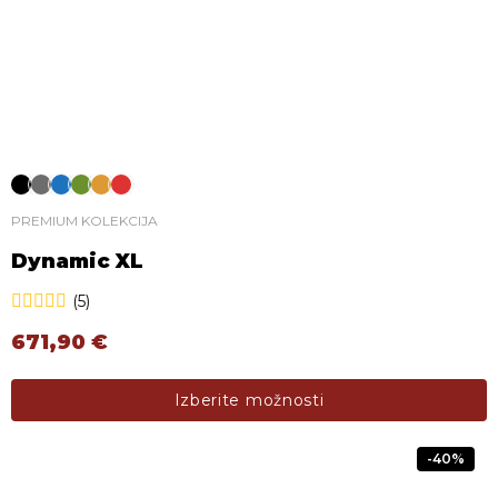
PREMIUM KOLEKCIJA
Dynamic XL
(5)
671,90
€
Ta izdelek ima več različic. Možnosti lahko izberete na s
Izberite možnosti
-40%