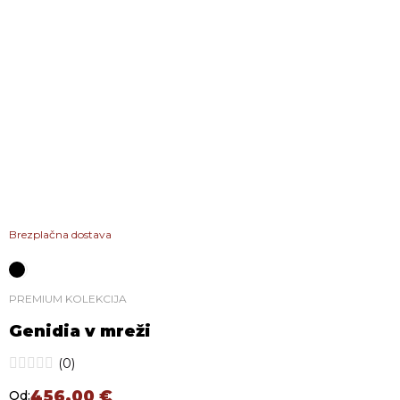
Brezplačna dostava
PREMIUM KOLEKCIJA
Genidia v mreži
(0)
456,00
€
Od: