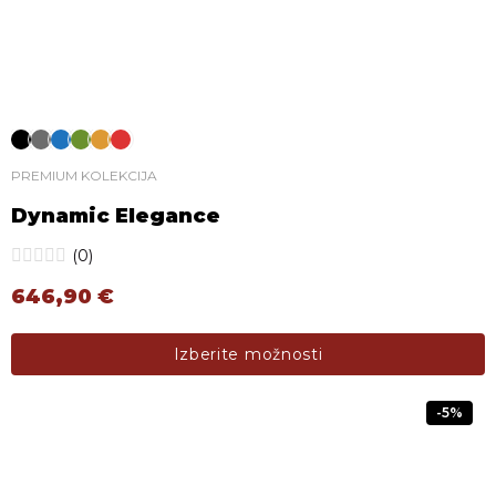
PREMIUM KOLEKCIJA
Dynamic Elegance
(0)
646,90
€
Ta izdelek ima več različic. Možnosti lahko izberete na s
Izberite možnosti
-5%