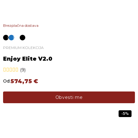
Brezplačna dostava
PREMIUM KOLEKCIJA
Enjoy Elite V2.0
(9)
574,75
€
Od:
Ta izdelek ima več različic. Možnosti lahko izberete na s
Obvesti me
-5%