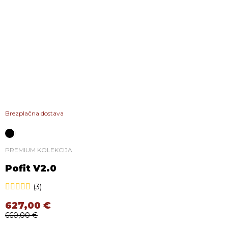
Brezplačna dostava
PREMIUM KOLEKCIJA
Pofit V2.0
(3)
627,00
€
660,00
€
Izvirna cena je bila: 660,00 €.
Trenutna cena je: 627,00 €.