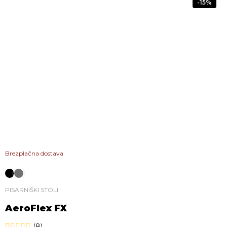
-15%
Brezplačna dostava
PISARNIŠKI STOLI
AeroFlex FX
(8)