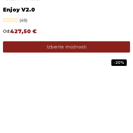
Enjoy V2.0
(49)
427,50
€
Od:
Ta izdelek ima več različic. Možnosti lahko izberete na s
Izberite možnosti
-20%