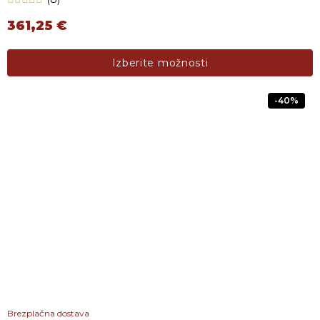
361,25
€
Ta izdelek ima več različic. Možnosti lahko izberete na s
Izberite možnosti
-40%
Brezplačna dostava