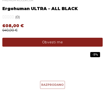
PREMIUM KOLEKCIJA
Ergohuman ULTRA – ALL BLACK
(0)
608,00
€
640,00
€
Izvirna cena je bila: 640,00 €.
Trenutna cena je: 608,00 €.
Obvesti me
-5%
RAZPRODANO