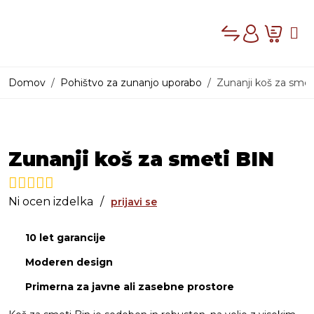
Compare
Cart
Me
Account
Domov
Pohištvo za zunanjo uporabo
Zunanji koš za smet
PRODAJNI PROG
Zunanji koš za smeti BIN
Ni ocen izdelka
/
prijavi se
10 let garancije
Moderen design
Primerna za javne ali zasebne prostore