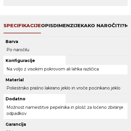
SPECIFIKACIJE
OPIS
DIMENZIJE
KAKO NAROČITI?
MN
Barva
Po naročilu
Konfiguracije
Na voljo z visokim pokrovom ali lahka različica
Material
Poliestrsko prašno lakirano jeklo in vroče pocinkano jeklo
Dodatno
Možnost namestitve pepelnika in plošč za ločeno zbiranje
odpadkov
Garancija