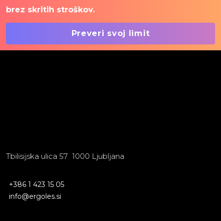
brez skritih stroškov.
Preveri svoj limit
Tbilisijska ulica 57 1000 Ljubljana
+386 1 423 15 05
info@ergoles.si