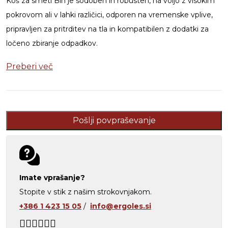
Koš za smeti Bin je sodoben in robusten, na voljo z visokim
pokrovom ali v lahki različici, odporen na vremenske vplive,
pripravljen za pritrditev na tla in kompatibilen z dodatki za
ločeno zbiranje odpadkov.
Preberi več
Pošlji povpraševanje
Imate vprašanje?
Stopite v stik z našim strokovnjakom.
+386 1 423 15 05
/
info@ergoles.si