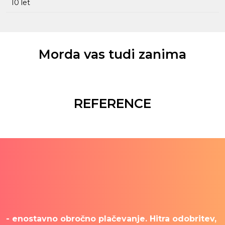
10 let
Morda vas tudi zanima
REFERENCE
- enostavno obročno plačevanje. Hitra odobritev,