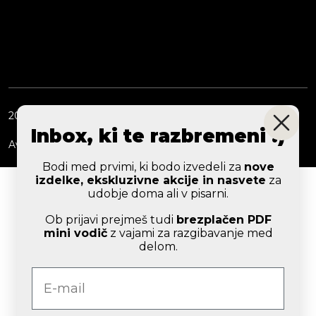
2026 © ERGOLES d. o. o.
Inbox, ki te razbremeni :)
Avtorji:
Webtim
Bodi med prvimi, ki bodo izvedeli za
nove
izdelke, ekskluzivne akcije in nasvete
za
udobje doma ali v pisarni.
Ob prijavi prejmeš tudi
brezplačen PDF
mini vodič
z vajami za razgibavanje med
delom.
e-mail