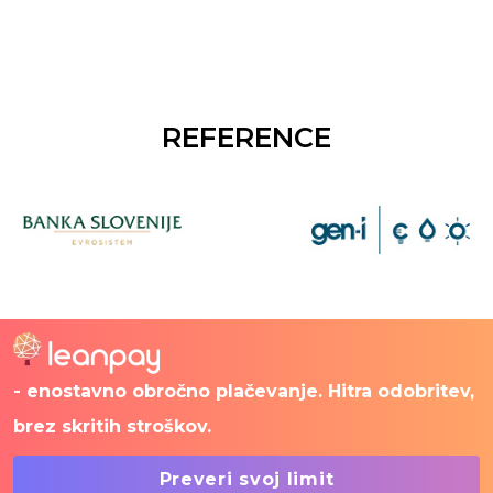
REFERENCE
- enostavno obročno plačevanje. Hitra odobritev,
brez skritih stroškov.
Preveri svoj limit