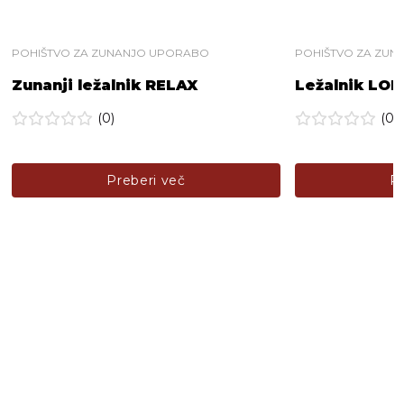
POHIŠTVO ZA ZUNANJO UPORABO
POHIŠTVO ZA ZU
Zunanji ležalnik RELAX
Ležalnik LO
(0)
(0)
Preberi več
P