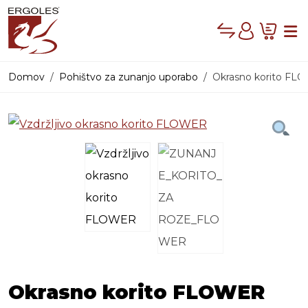
Compare
Cart
Me
Account
Domov
Pohištvo za zunanjo uporabo
Okrasno korito F
PRODAJNI PROG
Okrasno korito FLOWER