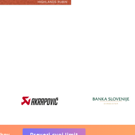
škov.
Preveri svoj limit