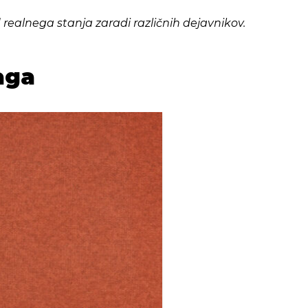
d realnega stanja zaradi različnih dejavnikov.
aga
Highlands rubin