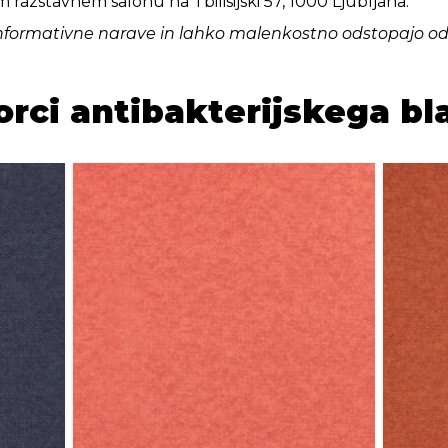
 razstavnem salonu na Tbilisijski 57, 1000 Ljubljana.
 so informativne narave in lahko malenkostno odstopajo o
orci antibakterijskega bl
Highlands heide