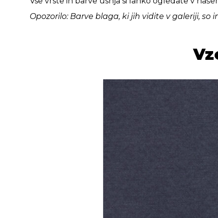
Vse vrste in barve usnja si lahko ogledate v našem
Opozorilo: Barve blaga, ki jih vidite v galeriji,
Vz
Highlands ocean