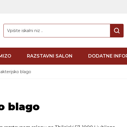
Search for:
MIZO
RAZSTAVNI SALON
DODATNE INFO
akterijsko blago
o blago