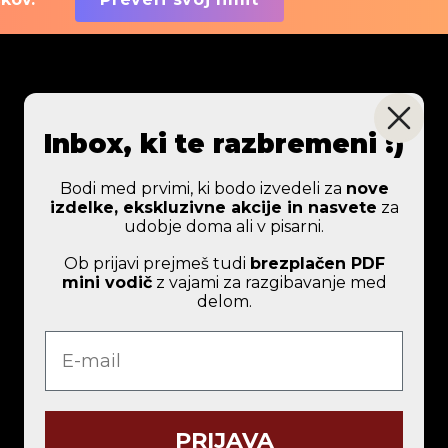
Inbox, ki te razbremeni :)
Pomoč uporabnikom
Bodi med prvimi, ki bodo izvedeli za
nove
Splošni pogoji poslovanja
izdelke, ekskluzivne akcije in nasvete
za
Plačilo in dostava
udobje doma ali v pisarni.
Osebni prevzem
Ob prijavi prejmeš tudi
brezplačen PDF
Garancija
mini vodič
z vajami za razgibavanje med
delom.
Vračilo blaga
Varstvo osebnih podatkov
e-mail
Možna plačila
PRIJAVA