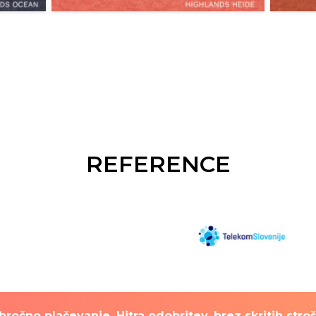
REFERENCE
ročno plačevanje. Hitra odobritev, brez skritih stro