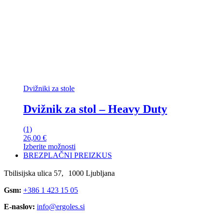
Dvižniki za stole
Dvižnik za stol – Heavy Duty
(1)
26,00
€
Izberite možnosti
Ta
BREZPLAČNI PREIZKUS
izdelek
ima
Tbilisijska ulica 57, 1000 Ljubljana
več
različic.
Gsm:
+386 1 423 15 05
Možnosti
E-naslov:
info@ergoles.si
lahko
izberete