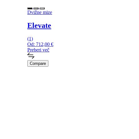
Dvižne mize
Elevate
(1)
Od:
712,00
€
Preberi več
Compare