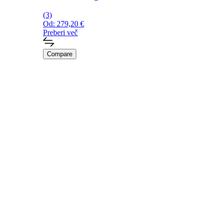
(3)
Od:
279,20
€
Preberi več
Compare