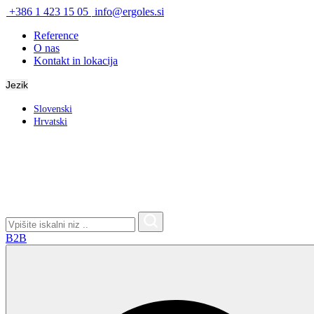
+386 1 423 15 05
info@ergoles.si
Reference
O nas
Kontakt in lokacija
Jezik
Slovenski
Hrvatski
Search
for:
B2B