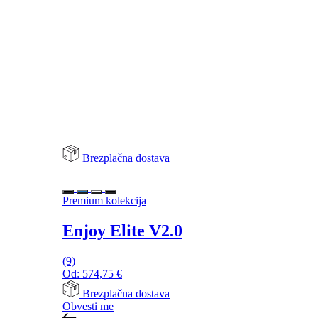
Brezplačna dostava
Premium kolekcija
Enjoy Elite V2.0
(9)
Od:
574,75
€
Brezplačna dostava
Obvesti me