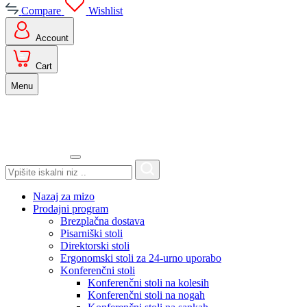
Compare
Wishlist
Account
Cart
Menu
Search
for:
Nazaj za mizo
Prodajni program
Brezplačna dostava
Pisarniški stoli
Direktorski stoli
Ergonomski stoli za 24-urno uporabo
Konferenčni stoli
Konferenčni stoli na kolesih
Konferenčni stoli na nogah