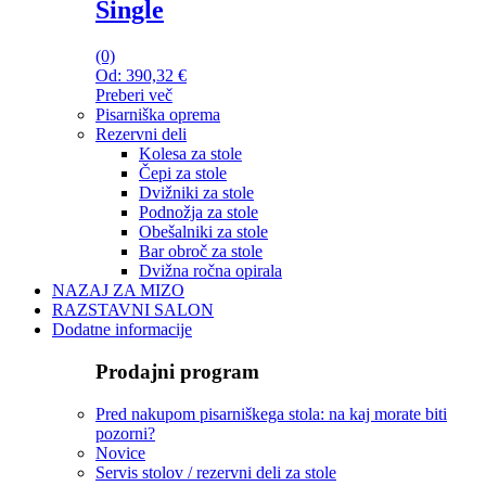
Single
(0)
Od:
390,32
€
Preberi več
Pisarniška oprema
Rezervni deli
Kolesa za stole
Čepi za stole
Dvižniki za stole
Podnožja za stole
Obešalniki za stole
Bar obroč za stole
Dvižna ročna opirala
NAZAJ ZA MIZO
RAZSTAVNI SALON
Dodatne informacije
Prodajni program
Pred nakupom pisarniškega stola: na kaj morate biti
pozorni?
Novice
Servis stolov / rezervni deli za stole