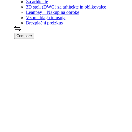
Za arhitekte
3D stoli (DWG) za arhitekte in oblikovalce
Leanpay – Nakup na obroke
Vzorci blaga in usnja
Brezplačni preizkus
Compare