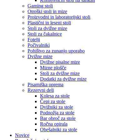
Konferenčni stoli na sankah
Gaming stoli
Otroški stoli in mize
Proizvodni in laboratorijski stoli
Plastični in leseni stoli
Stoli za dvižne mize
Stoli za čakalnice
Fotelji
Počivalniki
Pohištvo za zunanjo uporabo
Dvižne mize
Dvižne pisalne mize
Mizne plošče
Stoli za dvižne mize
Dodatki za dvižne mize
Pisarniška oprema
Rezervni deli
Kolesa za stole
Čepi za stole
Dvižniki za stole
Podnožja za stole
Bar obroč za stole
Ročna opirala
Obešalniki za stole
Novice