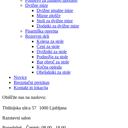
Pohištvo za zunanjo uporabo
Dvižne mize
Dvižne pisalne mize
Mizne plošče
Stoli za dvižne mize
Dodatki za dvižne mize
Pisarniška oprema
Rezervni deli
Kolesa za stole
Čepi za stole
Dvižniki za stole
Podnožja za stole
Bar obroč za stole
Ročna opirala
Obešalniki za stole
Novice
Brezplačni preizkus
Kontakt in lokacija
Obiščite nas na naslovu:
Tbilisijska ulica 57 1000 Ljubljana
Razstavni salon
Ponedeljek - Četrtek: 08.00 - 18.00