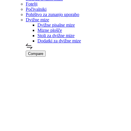
izberete
Fotelji
na
Počivalniki
strani
Pohištvo za zunanjo uporabo
izdelka
Dvižne mize
Dvižne pisalne mize
Mizne plošče
Stoli za dvižne mize
Dodatki za dvižne mize
Compare