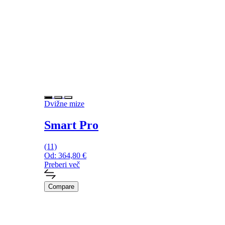
Dvižne mize
Smart Pro
(11)
Od:
364,80
€
Preberi več
Compare