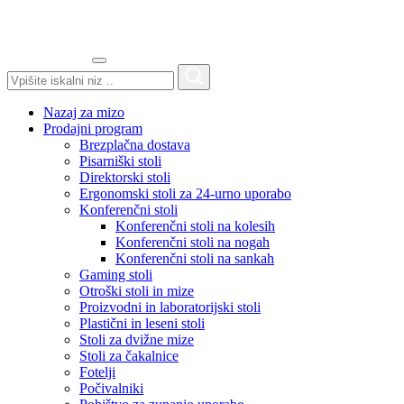
Search
for:
Nazaj za mizo
Prodajni program
Brezplačna dostava
Pisarniški stoli
Direktorski stoli
Ergonomski stoli za 24-urno uporabo
Konferenčni stoli
Konferenčni stoli na kolesih
Konferenčni stoli na nogah
Konferenčni stoli na sankah
Gaming stoli
Otroški stoli in mize
Proizvodni in laboratorijski stoli
Plastični in leseni stoli
Stoli za dvižne mize
Stoli za čakalnice
Fotelji
Počivalniki