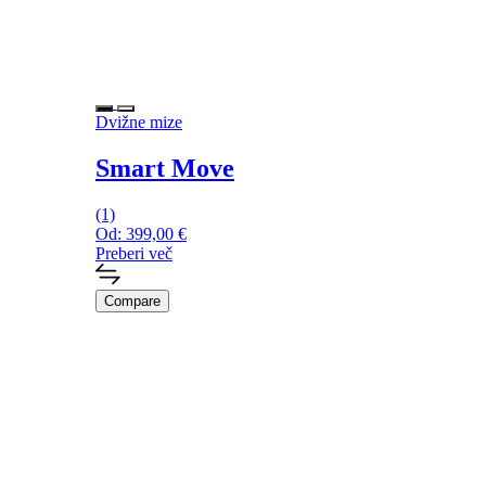
Dvižne mize
Smart Move
(1)
Od:
399,00
€
Preberi več
Compare