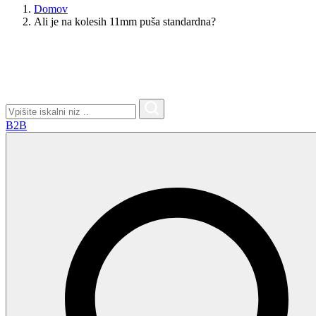
Domov
na
Ali je na kolesih 11mm puša standardna?
strani
izdelka
Search
for:
B2B