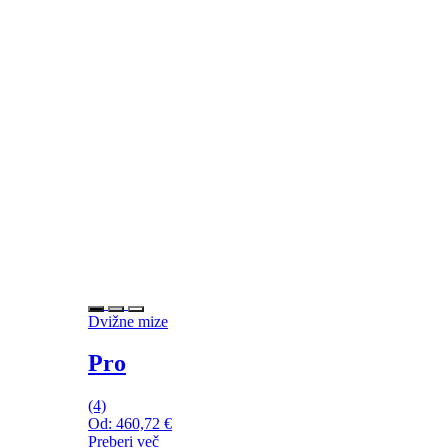
Dvižne mize
Pro
(4)
Od:
460,72
€
Preberi več