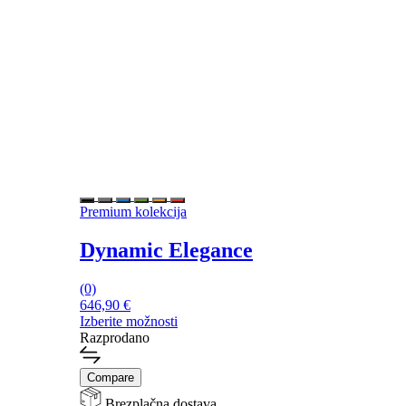
Premium kolekcija
Dynamic Elegance
(0)
646,90
€
Izberite možnosti
Ta
Razprodano
izdelek
ima
Compare
več
različic.
Brezplačna dostava