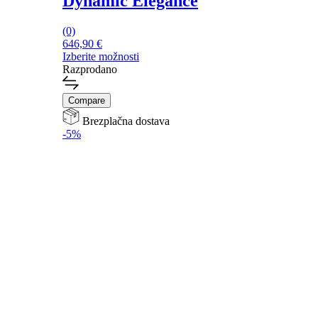
Dynamic Elegance
(0)
646,90
€
Izberite možnosti
Ta
Razprodano
izdelek
ima
Compare
več
različic.
Brezplačna dostava
Možnosti
-5%
lahko
izberete
na
strani
izdelka