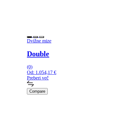
Dvižne mize
Double
(0)
Od:
1.054,17
€
Preberi več
Compare